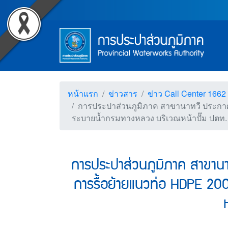
Accessibility
การประปาส่วนภูมิภาค สาข
Top Menu
ข้ามไปยังเนื้อหา (Skip to content)
ข้ามไปยังเมนู (Skip to menu)
Main Menu
ตราสัญลักษณ์ และค่านิยม การป
หน้าค้นหาข้อมูลในเว็บไซต์ (Search)
หน้าแผนผังเว็บไซต์ (Sitemap)
ตัวช่วยเหลือการเข้าถึงเว็บไซต์
หน้าหลักหรือโฮมเพจ
หน้าโทรศัพท์,โทรสาร,อีเมล์
หน้าคำถามยอดฮิต
หน้าแรก
ข่าวสาร
ข่าว Call Center 1662
การประปาส่วนภูมิภาค สาขานาทวี ประกาศหยุ
ระบายน้ำกรมทางหลวง บริเวณหน้าปั๊ม ปตท.
การประปาส่วนภูมิภาค สาขานาท
การรื้อย้ายแนวท่อ HDPE 200