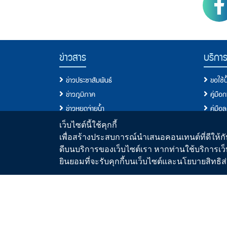
PWA Footer Link
ข่าวสาร
บริกา
ข่าวประชาสัมพันธ์
ขอใช้
ข่าวภูมิภาค
คู่มือ
ข่าวหยุดจ่ายน้ำ
คู่มือ
ข่าวสมัครงาน
ประเภท
เว็บไซต์นี้ใช้คุกกี้
ข่าวประกวดราคา/จัดซื้อจัดจ้าง
เงื่อนไ
เพื่อสร้างประสบการณ์นำเสนอคอนเทนต์ที่ดีให้กับ
ดีบนบริการของเว็บไซต์เรา หากท่านใช้บริการเว็
วารสารน้ำ
ขอติดต
ยินยอมที่จะรับคุกกี้บนเว็บไซต์และนโยบายสิทธ
สื่อประชาสัมพันธ์
คู่มื
คู่มื
ระบบประ
มาตรฐ
ขั้นต