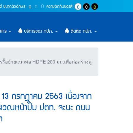
ชั่วคราว วันจันทร์ ที่ 1
ปุ่มเพิ่มขนาดตัวอักษรอีก 1.4 เท่า
ก
ปุ่มเพิ่มขนาดตัวอักษรอีก 1.2 เท่า
ก
ปุ่มปรับตัวอักษรให้เป็นขนาด 16 pixel
ต์
ขนาดตัวอักษร:
ก
ความตัดกันของสี:
ปุ่มปรับสีตัวอักษร และสีพื้นหลังให้เ
ปุ่มปรับสีตัวอักษรสีขาว และสีพ
ปุ่มปรับสีตัวอักษรสีเหลื
วสาร
บริการของ กปภ.
ติดต่อ กปภ.
รื้อย้ายแนวท่อ HDPE 200 มม.เพื่อก่อสร้างคู
ี่ 13 กรกฎาคม 2563 เนื่องจาก
ริเวณหน้าปั๊ม ปตท. จะนะ ถนน
า