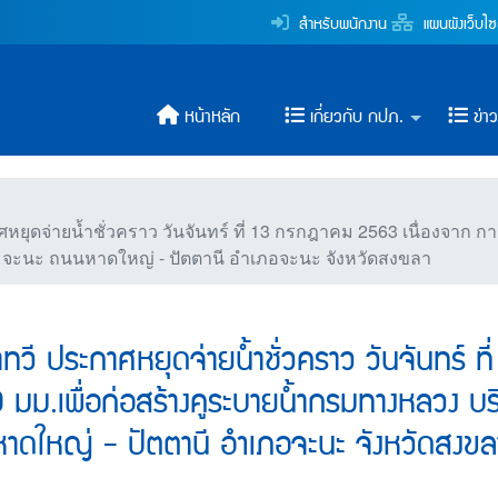
านาทวี ประกาศหยุดจ่ายน้ำ
สำหรับพนักงาน
แผนผังเว็บไซ
ระปาส่วนภูมิภาค
หน้าหลัก
เกี่ยวกับ กปภ.
ข่า
ดจ่ายน้ำชั่วคราว วันจันทร์ ที่ 13 กรกฎาคม 2563 เนื่องจาก การ
 จะนะ ถนนหาดใหญ่ - ปัตตานี อำเภอจะนะ จังหวัดสงขลา
วี ประกาศหยุดจ่ายน้ำชั่วคราว วันจันทร์ ท
 มม.เพื่อก่อสร้างคูระบายน้ำกรมทางหลวง บ
หาดใหญ่ - ปัตตานี อำเภอจะนะ จังหวัดสงขล