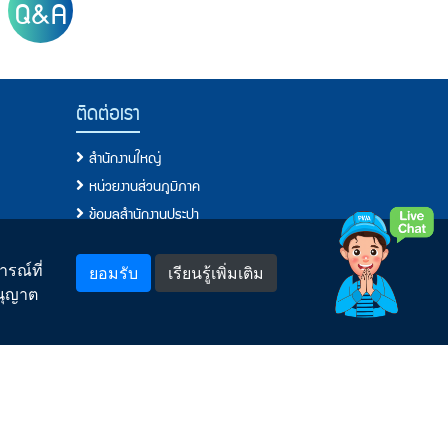
Q&A
ติดต่อเรา
สำนักงานใหญ่
หน่วยงานส่วนภูมิภาค
ข้อมูลสำนักงานประปา
โทรศัพท์, โทรสาร, อีเมล์
แจ้งเรื่องร้องเรียน/แสดงความคิดเห็น
รณ์ที่
ยอมรับ
เรียนรู้เพิ่มเติม
อนุญาต
พบเห็นการทุจริตหรือประพฤติมิชอบแจ้งที่นี่
กระบวนการจัดการข้อร้องเรียนของ กปภ.
ช่องทางอิเล็กทรอนิกส์สำหรับติดต่อ กปภ.
คำถามยอดฮิต
สำหรับพนักงาน
Model