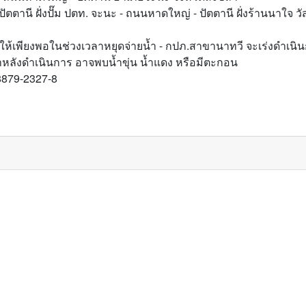
ัตตานี ฝั่งปั๊ม ปตท. จะนะ - ถนนหาดใหญ่ - ปัตตานี ฝั่งร้านนาใจ ว
้ให้เพียงพอในช่วงเวลาหยุดจ่ายน้ำ - กปภ.สาขานาทวี จะเร่งดำเนินการ
้ำหลังดำเนินการ อาจพบน้ำขุ่น น้ำแดง หรือมีตะกอน
-8879-2327-8