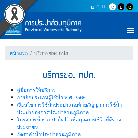
Accessibility
บริการของ กปภ. (การประป
Top Menu
ข้ามไปยังเนื้อหา (Skip to content)
ปุ่มเพิ่มขนาดตัว
ก
ปุ่มเพิ่มขนาดตัวอักษรอ
ก
ปุ่มปรับตัวอักษรให้เป็นขนา
ก
ปุ่มปรับสีตัวอั
ปุ่มปรับสี
ปุ่ม
ข้ามไปยังเมนู (Skip to menu)
Main Menu
ตราสัญลักษณ์ และค่านิยม การประปาส่วน
หน้าค้นหาข้อมูลในเว็บไซต์ (Search)
หน้าแผนผังเว็บไซต์ (Sitemap)
T
ตัวช่วยเหลือการเข้าถึงเว็บไซต์
หน้าหลักหรือโฮมเพจ
หน้าโทรศัพท์,โทรสาร,อีเมล์
หน้าแรก
บริการของ กปภ.
หน้าคำถามยอดฮิต
บริการของ กปภ.
คู่มือการให้บริการ
การจัดประเภทผู้ใช้น้ำ พ.ศ. 2569
เงื่อนไขการใช้น้ำประปาแนบท้ายสัญญาการใช้น้ำ
ประปาของการประปาส่วนภูมิภาค
โครงการน้ำประปาดื่มได้ เพื่อคุณภาพชีวิตที่ดีของ
ประชาชน
อัตราค่าน้ำประปาส่วนภูมิภาค