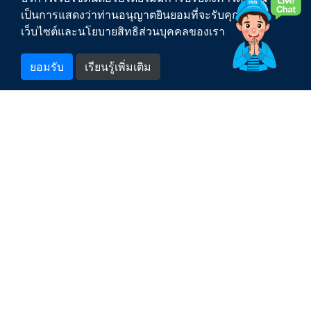
เป็นการแสดงว่าท่านอนุญาตยินยอมที่จะรับคุกกี้บน
ติดต่อเรา
เว็บไซต์และนโยบายสิทธิส่วนบุคคลของเรา
สำหรับพนักงาน
ยอมรับ
เรียนรู้เพิ่มเติม
1662
สายด่วน กปภ.
PWA Counter
สงวนลิขสิทธิ์ พ.ศ. 2563 การประปาส่วนภูมิภาค |
เงื่อนไขการให้บริการเว็บไซต์
|
นโยบายการคุ้มครองข้อมูลส่วนบุคคล
|
แผนผังเว็บไซต์
การประปาส่วนภูมิภาค สำนักงานใหญ่ เลขที่ 72 ซอยแจ้งวัฒนะ 1 ถนนแจ้งวัฒนะ
แขวงตลาดบางเขน เขตหลักสี่ กรุงเทพฯ 10210
จำนวนผู้เข้าชมเว็บไซต์