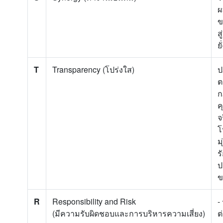
ผ
ข
ส
ยั
T
Transparency (โปร่งใส)
ป
ต
ก
ค
จ
โ
ม
ร
ป
ข
R
Responsibility and Risk
-
(มีความรับผิดชอบและการบริหารความเสี่ยง)
ต