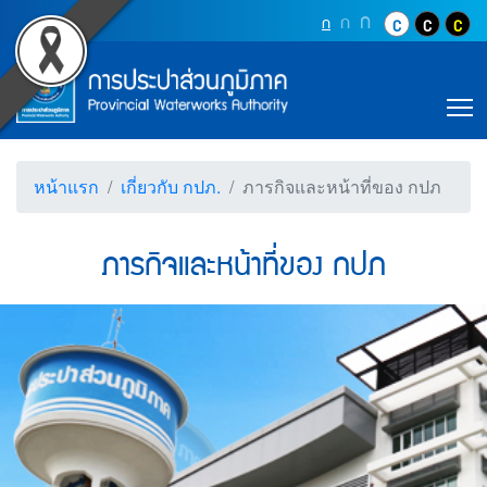
Accessibility
ภารกิจและหน้าที่ของ กปภ
Top Menu
ข้ามไปยังเนื้อหา (Skip to content)
ปุ่มเพิ่มขนาดตัว
ก
ปุ่มเพิ่มขนาดตัวอักษรอ
ก
ปุ่มปรับตัวอักษรให้เป็นขนา
ก
ปุ่มปรับสีตัวอั
ปุ่มปรับสี
ปุ่ม
ข้ามไปยังเมนู (Skip to menu)
Main Menu
ตราสัญลักษณ์ และค่านิยม การประปาส่วน
หน้าค้นหาข้อมูลในเว็บไซต์ (Search)
หน้าแผนผังเว็บไซต์ (Sitemap)
T
ตัวช่วยเหลือการเข้าถึงเว็บไซต์
หน้าหลักหรือโฮมเพจ
หน้าโทรศัพท์,โทรสาร,อีเมล์
หน้าแรก
เกี่ยวกับ กปภ.
ภารกิจและหน้าที่ของ กปภ
หน้าคำถามยอดฮิต
ภารกิจและหน้าที่ของ กปภ