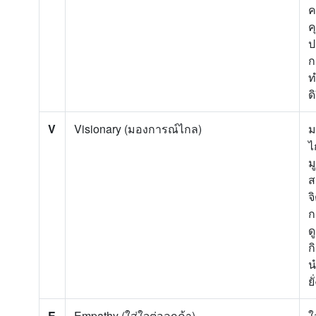
ค
ค
ป
ก
ท
ด
V
Visionary (มองการณ์ไกล)
ม
ไ
ม
ส
จ
ก
ด
ก
น
ยั
E
Empathy (ใส่ใจต่อลูกค้า)
ใ