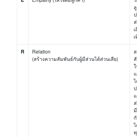
ล
ปฏ
ส
เ
เ
R
Relation
ส
(สร้างความสัมพันธ์กับผู้มีส่วนได้ส่วนเสีย)
ส
ใ
แ
ไ
ป
แ
ส
ม
ก
ไ
ท