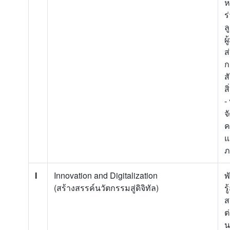
ห
ร
ล
ผ
ส
ก
ส
ส
-
จ
ค
แ
ภ
I
Innovation and Digitalization
พ
(สร้างสรรค์นวัตกรรมสู่ดิจิทัล)
ร
ส
ต
น