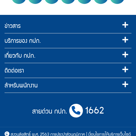
PWA Footer Link
ข่าวสาร
บริการของ กปภ.
เกี่ยวกับ กปภ.
ติดต่อเรา
สำหรับพนักงาน
1662
สายด่วน กปภ.
PWA Counter
สงวนลิขสิทธิ์ พ.ศ. 2563 การประปาส่วนภูมิภาค |
เงื่อนไขการให้บริการเว็บไซต์