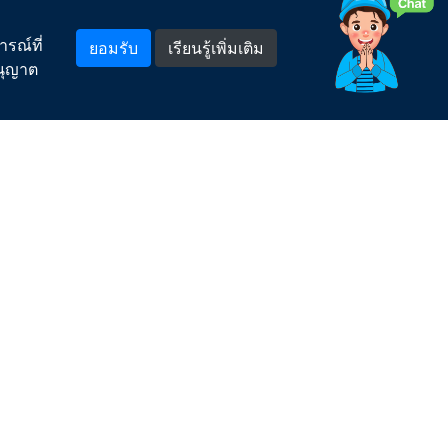
โทรศัพท์, โทรสาร, อีเมล์
แจ้งเรื่องร้องเรียน/แสดงความคิดเห็น
รณ์ที่
ยอมรับ
เรียนรู้เพิ่มเติม
อนุญาต
พบเห็นการทุจริตหรือประพฤติมิชอบแจ้งที่นี่
กระบวนการจัดการข้อร้องเรียนของ กปภ.
ช่องทางอิเล็กทรอนิกส์สำหรับติดต่อ กปภ.
คำถามยอดฮิต
สำหรับพนักงาน
Model
LOGIN เข้าระบบ
ลืมรหัสผ่าน
ดูแล
สมัครสมาชิก (พนักงาน)
สมัครสมาชิก (ลูกจ้าง)
PWA Mail
.
1662
สายด่วน กปภ.