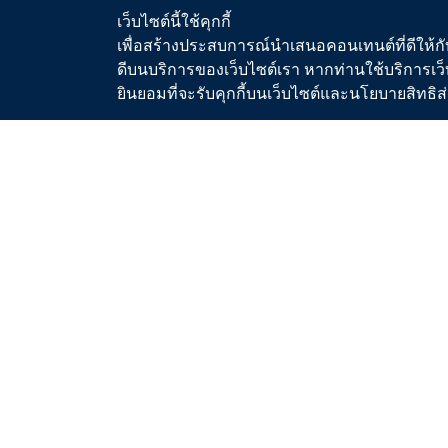
ข่าวสมัครงาน
ประเภท
เว็บไซต์นี้ใช้คุกกี้
ข่าวประกวดราคา/จัดซื้อจัดจ้าง
เงื่อนไ
เพื่อสร้างประสบการณ์นำเสนอคอนเทนต์ที่ดีให้กับ
ดีบนบริการของเว็บไซต์เรา หากท่านใช้บริการเว็
วารสารน้ำ
ขอติดต
ยินยอมที่จะรับคุกกี้บนเว็บไซต์และนโยบายสิทธ
สื่อประชาสัมพันธ์
คู่มื
คู่มื
ระบบประ
มาตรฐ
ขั้นต
พื้นที่
อัตราค
ตรวจส
โปรแกร
อัตรา
และท่อน้ำ
แผนที
วิทยาศา