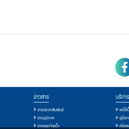
Footer Menu
PWA social
PWA Footer Link
ข่าวสาร
บริกา
ข่าวประชาสัมพันธ์
ขอใช้
ข่าวภูมิภาค
คู่มือ
ข่าวหยุดจ่ายน้ำ
คู่มือ