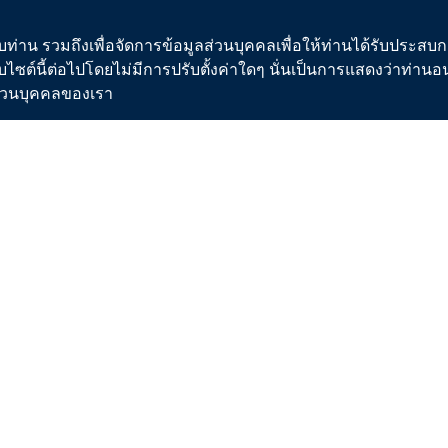
ผู้ใช้น้ำ
ผังโครงสร้างการบริหารงาน
ขการใช้น้ำ
คณะกรรมการ
ท่าน รวมถึงเพื่อจัดการข้อมูลส่วนบุคคลเพื่อให้ท่านได้รับประสบกา
บไซต์นี้ต่อไปโดยไม่มีการปรับตั้งค่าใดๆ นั่นเป็นการแสดงว่าท่าน
ั้งประปาใหม่
คณะผู้บริหาร
ิส่วนบุคคลของเรา
อการปฏิบัติ/มาตรฐานการปฏิบัติงาน
คณะกรรมการจริยธรรม
อบริการประชาชน/ขั้นตอนการให้บริการ
รายงานประจำปี
ปา
แผนปฏิบัติการของกปภ.
านน้ำประปาของ กปภ.
ข้อมูลข่าวสารการดำเนินงาน
อนการผลิตน้ำประปา
ประกาศเจตจำนงการบริหารงาน/Role 
น้ำประปาดื่มได้
นโยบายและยุทธศาสตร์องค์กร
่าน้ำ
เอกชนร่วมลงทุน
อบค่าน้ำ
รายงานการประชุมกับหน่วยงานที่กำกับ
มคิดค่าน้ำ
(กระทรวงมหาดไทย)
ค่าบริการทดสอบน้ำ สารเคมี สารกรอง
การกำกับดูแลกิจการที่ดี
ศูนย์ป้องกันและต่อต้านการทุจริต กปภ
่แสดงตำแหน่งอาคารปฏิบัติการ
การบูรณาการ GRC
สตร์