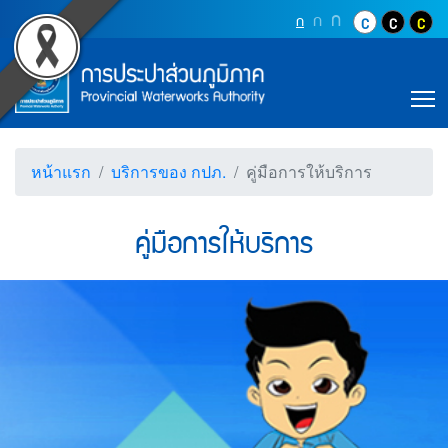
Accessibility
คู่มือการให้บริการ (การป
Top Menu
ข้ามไปยังเนื้อหา (Skip to content)
ปุ่มเพิ่มขนาดตัว
ก
ปุ่มเพิ่มขนาดตัวอักษรอ
ก
ปุ่มปรับตัวอักษรให้เป็นขนา
ก
ปุ่มปรับสีตัวอั
ปุ่มปรับสี
ปุ่ม
ข้ามไปยังเมนู (Skip to menu)
Main Menu
ตราสัญลักษณ์ และค่านิยม การประปาส่วน
หน้าค้นหาข้อมูลในเว็บไซต์ (Search)
หน้าแผนผังเว็บไซต์ (Sitemap)
T
ตัวช่วยเหลือการเข้าถึงเว็บไซต์
หน้าหลักหรือโฮมเพจ
หน้าโทรศัพท์,โทรสาร,อีเมล์
หน้าแรก
บริการของ กปภ.
คู่มือการให้บริการ
หน้าคำถามยอดฮิต
คู่มือการให้บริการ