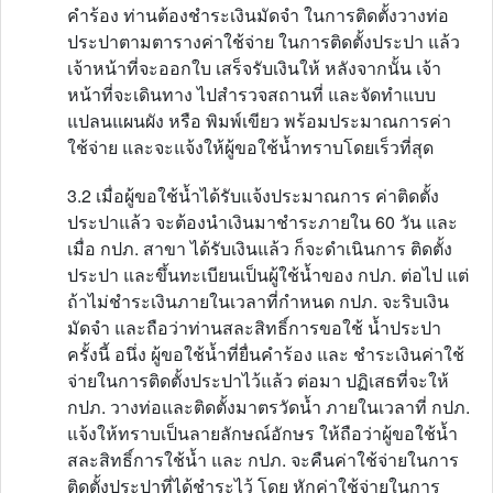
คำร้อง ท่านต้องชำระเงินมัดจำ ในการติดตั้งวางท่อ
ประปาตามตารางค่าใช้จ่าย ในการติดตั้งประปา แล้ว
เจ้าหน้าที่จะออกใบ เสร็จรับเงินให้ หลังจากนั้น เจ้า
หน้าที่จะเดินทาง ไปสำรวจสถานที่ และจัดทำแบบ
แปลนแผนผัง หรือ พิมพ์เขียว พร้อมประมาณการค่า
ใช้จ่าย และจะแจ้งให้ผู้ขอใช้น้ำทราบโดยเร็วที่สุด
3.2 เมื่อผู้ขอใช้น้ำได้รับแจ้งประมาณการ ค่าติดตั้ง
ประปาแล้ว จะต้องนำเงินมาชำระภายใน 60 วัน และ
เมื่อ กปภ. สาขา ได้รับเงินแล้ว ก็จะดำเนินการ ติดตั้ง
ประปา และขึ้นทะเบียนเป็นผู้ใช้น้ำของ กปภ. ต่อไป แต่
ถ้าไม่ชำระเงินภายในเวลาที่กำหนด กปภ. จะริบเงิน
มัดจำ และถือว่าท่านสละสิทธิ์การขอใช้ น้ำประปา
ครั้งนี้ อนึ่ง ผู้ขอใช้น้ำที่ยื่นคำร้อง และ ชำระเงินค่าใช้
จ่ายในการติดตั้งประปาไว้แล้ว ต่อมา ปฏิเสธที่จะให้
กปภ. วางท่อและติดตั้งมาตรวัดน้ำ ภายในเวลาที่ กปภ.
แจ้งให้ทราบเป็นลายลักษณ์อักษร ให้ถือว่าผู้ขอใช้น้ำ
สละสิทธิ์การใช้น้ำ และ กปภ. จะคืนค่าใช้จ่ายในการ
ติดตั้งประปาที่ได้ชำระไว้ โดย หักค่าใช้จ่ายในการ