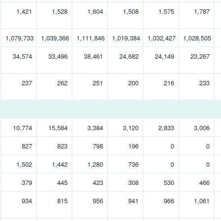
1,421
1,528
1,604
1,508
1,575
1,787
1,079,733
1,039,366
1,111,846
1,019,384
1,032,427
1,028,505
34,574
33,496
38,461
24,682
24,149
23,267
237
262
251
200
216
233
10,774
15,584
3,384
3,120
2,833
3,006
827
823
798
196
0
0
1,502
1,442
1,280
736
0
0
379
445
423
308
530
466
934
815
956
941
966
1,061