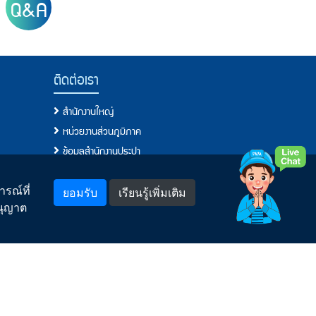
Q&A
ติดต่อเรา
สำนักงานใหญ่
หน่วยงานส่วนภูมิภาค
ข้อมูลสำนักงานประปา
โทรศัพท์, โทรสาร, อีเมล์
แจ้งเรื่องร้องเรียน/แสดงความคิดเห็น
รณ์ที่
ยอมรับ
เรียนรู้เพิ่มเติม
อนุญาต
พบเห็นการทุจริตหรือประพฤติมิชอบแจ้งที่นี่
กระบวนการจัดการข้อร้องเรียนของ กปภ.
ช่องทางอิเล็กทรอนิกส์สำหรับติดต่อ กปภ.
คำถามยอดฮิต
สำหรับพนักงาน
Model