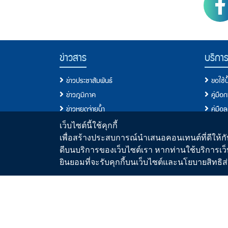
PWA Footer Link
ข่าวสาร
บริกา
ข่าวประชาสัมพันธ์
ขอใช้
ข่าวภูมิภาค
คู่มือ
ข่าวหยุดจ่ายน้ำ
คู่มือ
ข่าวสมัครงาน
ประเภท
เว็บไซต์นี้ใช้คุกกี้
ข่าวประกวดราคา/จัดซื้อจัดจ้าง
เงื่อนไ
เพื่อสร้างประสบการณ์นำเสนอคอนเทนต์ที่ดีให้กับ
ดีบนบริการของเว็บไซต์เรา หากท่านใช้บริการเว็
วารสารน้ำ
ขอติดต
ยินยอมที่จะรับคุกกี้บนเว็บไซต์และนโยบายสิทธ
สื่อประชาสัมพันธ์
คู่มื
คู่มื
ระบบประ
มาตรฐ
ขั้นต