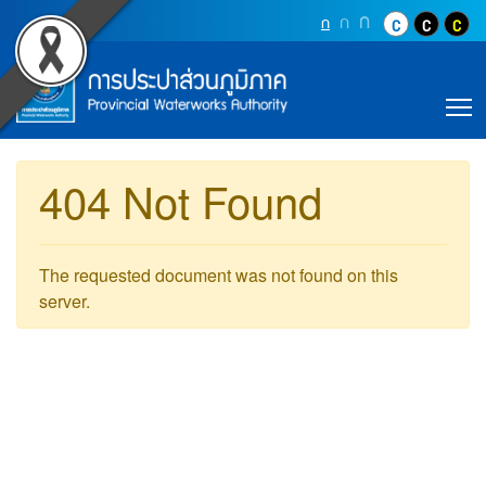
Accessibility
ข่าวสาร (การประปาส่วนภู
Top Menu
ข้ามไปยังเนื้อหา (Skip to content)
ปุ่มเพิ่มขนาดตัว
ก
ปุ่มเพิ่มขนาดตัวอักษรอ
ก
ปุ่มปรับตัวอักษรให้เป็นขนา
ก
ปุ่มปรับสีตัวอั
ปุ่มปรับสี
ปุ่ม
ข้ามไปยังเมนู (Skip to menu)
Main Menu
ตราสัญลักษณ์ และค่านิยม การประปาส่วน
หน้าค้นหาข้อมูลในเว็บไซต์ (Search)
หน้าแผนผังเว็บไซต์ (Sitemap)
T
ตัวช่วยเหลือการเข้าถึงเว็บไซต์
หน้าหลักหรือโฮมเพจ
หน้าโทรศัพท์,โทรสาร,อีเมล์
404 Not Found
หน้าคำถามยอดฮิต
The requested document was not found on this
server.