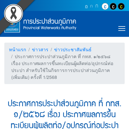
Accessibility
ประกาศการประปาส่วนภูมิภา
Top Menu
ข้ามไปยังเนื้อหา (Skip to content)
ปุ่มเพิ่มขนาดตัว
ก
ปุ่มเพิ่มขนาดตัวอักษรอ
ก
ปุ่มปรับตัวอักษรให้เป็นขนา
ก
ปุ่มปรับสีตัวอั
ปุ่มปรับสี
ปุ่ม
ข้ามไปยังเมนู (Skip to menu)
Main Menu
ตราสัญลักษณ์ และค่านิยม การประปาส่วน
หน้าค้นหาข้อมูลในเว็บไซต์ (Search)
หน้าแผนผังเว็บไซต์ (Sitemap)
T
ตัวช่วยเหลือการเข้าถึงเว็บไซต์
หน้าหลักหรือโฮมเพจ
หน้าโทรศัพท์,โทรสาร,อีเมล์
หน้าแรก
ข่าวสาร
ข่าวประชาสัมพันธ์
หน้าคำถามยอดฮิต
ประกาศการประปาส่วนภูมิภาค ที่ กทส. ๑/๒๕๖๘
เรื่อง ประกาศผลการขึ้นทะเบียนผู้ผลิตท่อ/อุปกรณ์ท่อ
ประปา สำหรับใช้ในกิจการการประปาส่วนภูมิภาค
(เพิ่มเติม) ครั้งที่ 1/2568
ประกาศการประปาส่วนภูมิภาค ที่ กทส.
๑/๒๕๖๘ เรื่อง ประกาศผลการขึ้น
ทะเบียนผู้ผลิตท่อ/อุปกรณ์ท่อประปา