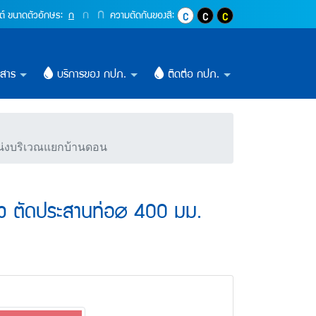
ดจ่ายน้ำประปาชั่วคราว ต
ปุ่มเพิ่มขนาดตัวอักษรอีก 1.4 เท่า
ก
ปุ่มเพิ่มขนาดตัวอักษรอีก 1.2 เท่า
ก
ปุ่มปรับตัวอักษรให้เป็นขนาด 16 pixel
ต์
ขนาดตัวอักษร:
ก
ความตัดกันของสี:
ปุ่มปรับสีตัวอักษร และสีพื้นหลังให้เ
ปุ่มปรับสีตัวอักษรสีขาว และสีพ
ปุ่มปรับสีตัวอักษรสีเหลื
วสาร
บริการของ กปภ.
ติดต่อ กปภ.
หน่งบริเวณแยกบ้านดอน
ราว ตัดประสานท่อ⌀ 400 มม.