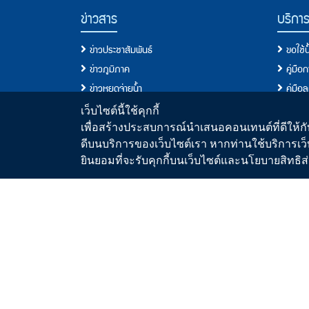
PWA Footer Link
ข่าวสาร
บริกา
ข่าวประชาสัมพันธ์
ขอใช้
ข่าวภูมิภาค
คู่มือ
ข่าวหยุดจ่ายน้ำ
คู่มือ
ข่าวสมัครงาน
ประเภท
เว็บไซต์นี้ใช้คุกกี้
ข่าวประกวดราคา/จัดซื้อจัดจ้าง
เงื่อนไ
เพื่อสร้างประสบการณ์นำเสนอคอนเทนต์ที่ดีให้กับ
ดีบนบริการของเว็บไซต์เรา หากท่านใช้บริการเว็
วารสารน้ำ
ขอติดต
ยินยอมที่จะรับคุกกี้บนเว็บไซต์และนโยบายสิทธ
สื่อประชาสัมพันธ์
คู่มื
คู่มื
ระบบประ
มาตรฐ
ขั้นต
พื้นที่
อัตราค
ตรวจส