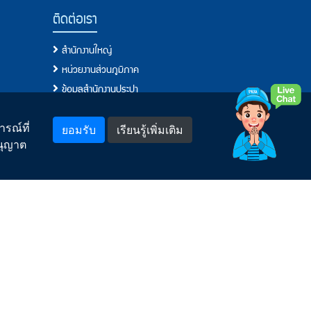
ติดต่อเรา
สำนักงานใหญ่
หน่วยงานส่วนภูมิภาค
ข้อมูลสำนักงานประปา
โทรศัพท์, โทรสาร, อีเมล์
แจ้งเรื่องร้องเรียน/แสดงความคิดเห็น
รณ์ที่
ยอมรับ
เรียนรู้เพิ่มเติม
อนุญาต
พบเห็นการทุจริตหรือประพฤติมิชอบแจ้งที่นี่
กระบวนการจัดการข้อร้องเรียนของ กปภ.
ช่องทางอิเล็กทรอนิกส์สำหรับติดต่อ กปภ.
คำถามยอดฮิต
สำหรับพนักงาน
Model
LOGIN เข้าระบบ
ลืมรหัสผ่าน
ดูแล
สมัครสมาชิก (พนักงาน)