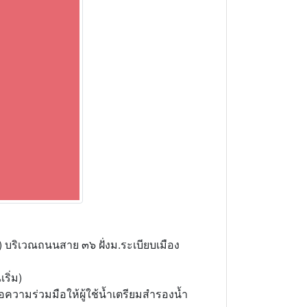
) บริเวณถนนสาย ๓๖ ฝั่งม.ระเบียบเมือง
ริ่ม)
ขอความร่วมมือให้ผู้ใช้น้ำเตรียมสำรองน้ำ