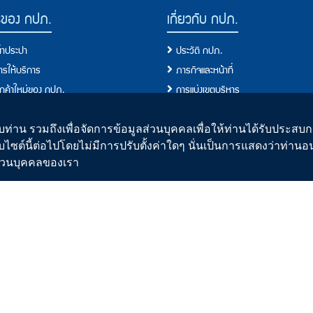
รของ กปภ.
เกี่ยวกับ กปภ.
น้ำประปา
ประวัติ กปภ.
การให้บริการ
ภารกิจและหน้าที่
ลูกค้าใหม่ของ กปภ.
การแบ่งเขตบริหาร
ผู้ใช้น้ำ
ผังโครงสร้างการบริหารงาน
ขการใช้น้ำ
คณะกรรมการ
ท่าน รวมถึงเพื่อจัดการข้อมูลส่วนบุคคลเพื่อให้ท่านได้รับประสบกา
บไซต์นี้ต่อไปโดยไม่มีการปรับตั้งค่าใดๆ นั่นเป็นการแสดงว่าท่าน
ั้งประปาใหม่
คณะผู้บริหาร
ิส่วนบุคคลของเรา
อการปฏิบัติ/มาตรฐานการปฏิบัติงาน
คณะกรรมการจริยธรรม
อบริการประชาชน/ขั้นตอนการให้บริการ
รายงานประจำปี
ปา
แผนปฏิบัติการของกปภ.
านน้ำประปาของ กปภ.
ข้อมูลข่าวสารการดำเนินงาน
อนการผลิตน้ำประปา
ประกาศเจตจำนงการบริหารงาน/Role 
น้ำประปาดื่มได้
นโยบายและยุทธศาสตร์องค์กร
่าน้ำ
เอกชนร่วมลงทุน
อบค่าน้ำ
รายงานการประชุมกับหน่วยงานที่กำกับ