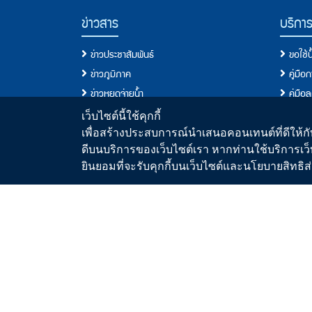
PWA Footer Link
ข่าวสาร
บริกา
ข่าวประชาสัมพันธ์
ขอใช้
ข่าวภูมิภาค
คู่มือ
ข่าวหยุดจ่ายน้ำ
คู่มือ
ข่าวสมัครงาน
ประเภท
เว็บไซต์นี้ใช้คุกกี้
ข่าวประกวดราคา/จัดซื้อจัดจ้าง
เงื่อนไ
เพื่อสร้างประสบการณ์นำเสนอคอนเทนต์ที่ดีให้กับ
ดีบนบริการของเว็บไซต์เรา หากท่านใช้บริการเว็
วารสารน้ำ
ขอติดต
ยินยอมที่จะรับคุกกี้บนเว็บไซต์และนโยบายสิทธ
สื่อประชาสัมพันธ์
คู่มื
คู่มื
ระบบประ
มาตรฐ
ขั้นต
พื้นที่
อัตราค
ตรวจส