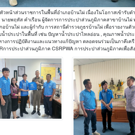
วหน้าส่วนราชการในพื้นที่อำเภอบ้านไผ่ เนื่องในโอกาสเข้ารับตำ
ายพฤหัส คำเรือน ผู้จัดการการประปาส่วนภูมิภาคสาขาบ้านไผ่ พร
ภอบ้านไผ่ และผู้กำกับ การสถานีตำรวจภูธรบ้านไผ่ เพื่อรายงานตัว
ะบบน้ำประปาในพื้นที่ เช่น ปัญหาน้ำประปาไหลอ่อน , คุณภาพน้ำประ
วทางการปฏิบัติงานและแนวทางแก้ปัญหา ตลอดจนร่วมเป็นภาคีเคร
SRการประปาส่วนภูมิภาค CSRPWA การประปาส่วนภูมิภาคเพื่อส