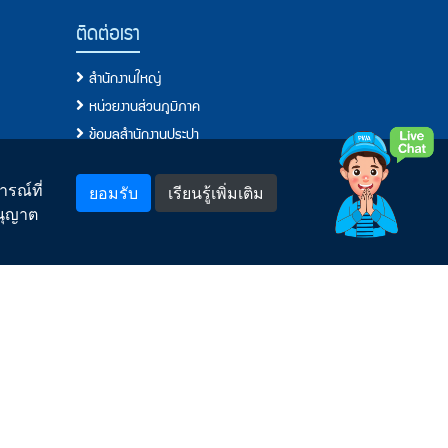
ติดต่อเรา
สำนักงานใหญ่
หน่วยงานส่วนภูมิภาค
ข้อมูลสำนักงานประปา
โทรศัพท์, โทรสาร, อีเมล์
แจ้งเรื่องร้องเรียน/แสดงความคิดเห็น
รณ์ที่
ยอมรับ
เรียนรู้เพิ่มเติม
อนุญาต
พบเห็นการทุจริตหรือประพฤติมิชอบแจ้งที่นี่
กระบวนการจัดการข้อร้องเรียนของ กปภ.
ช่องทางอิเล็กทรอนิกส์สำหรับติดต่อ กปภ.
คำถามยอดฮิต
สำหรับพนักงาน
Model
LOGIN เข้าระบบ
ลืมรหัสผ่าน
ดูแล