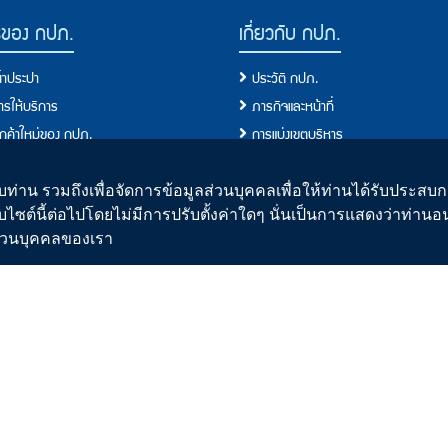
รของ กปภ.
เกี่ยวกับ กปภ.
น้ำประปา
ประวัติ กปภ.
การให้บริการ
ภารกิจและหน้าที่
ลูกค้าใหม่ของ กปภ.
การแบ่งเขตบริหาร
ผู้ใช้น้ำ
ผังโครงสร้างการบริหารงาน
ขการใช้น้ำ
คณะกรรมการ
ท่าน รวมถึงเพื่อจัดการข้อมูลส่วนบุคคลเพื่อให้ท่านได้รับประสบกา
บไซต์นี้ต่อไปโดยไม่มีการปรับตั้งค่าใดๆ นั่นเป็นการแสดงว่าท่าน
ั้งประปาใหม่
คณะผู้บริหาร
ิส่วนบุคคลของเรา
อการปฏิบัติ/มาตรฐานการปฏิบัติงาน
คณะกรรมการจริยธรรม
อบริการประชาชน/ขั้นตอนการให้บริการ
รายงานประจำปี
ปา
แผนปฏิบัติการของกปภ.
านน้ำประปาของ กปภ.
ข้อมูลข่าวสารการดำเนินงาน
อนการผลิตน้ำประปา
ประกาศเจตจำนงการบริหารงาน/Role 
น้ำประปาดื่มได้
นโยบายและยุทธศาสตร์องค์กร
่าน้ำ
เอกชนร่วมลงทุน
อบค่าน้ำ
รายงานการประชุมกับหน่วยงานที่กำกับ