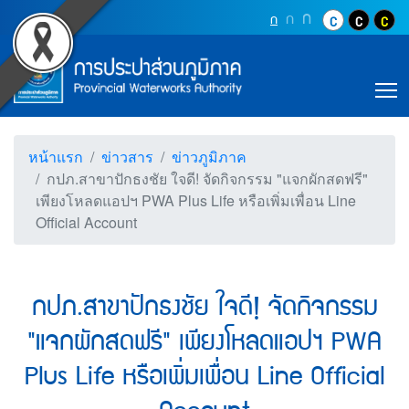
Accessibility
กปภ.สาขาปักธงชัย ใจดี! จ
Top Menu
ข้ามไปยังเนื้อหา (Skip to content)
ปุ่มเพิ่มขนาดตัว
ก
ปุ่มเพิ่มขนาดตัวอักษรอ
ก
ปุ่มปรับตัวอักษรให้เป็นขนา
ก
ปุ่มปรับสีตัวอั
ปุ่มปรับสี
ปุ่ม
ข้ามไปยังเมนู (Skip to menu)
Main Menu
ตราสัญลักษณ์ และค่านิยม การประปาส่วน
หน้าค้นหาข้อมูลในเว็บไซต์ (Search)
หน้าแผนผังเว็บไซต์ (Sitemap)
T
ตัวช่วยเหลือการเข้าถึงเว็บไซต์
หน้าหลักหรือโฮมเพจ
หน้าโทรศัพท์,โทรสาร,อีเมล์
หน้าแรก
ข่าวสาร
ข่าวภูมิภาค
หน้าคำถามยอดฮิต
กปภ.สาขาปักธงชัย ใจดี! จัดกิจกรรม "แจกผักสดฟรี"
เพียงโหลดแอปฯ PWA Plus Life หรือเพิ่มเพื่อน Line
Official Account
กปภ.สาขาปักธงชัย ใจดี! จัดกิจกรรม
"แจกผักสดฟรี" เพียงโหลดแอปฯ PWA
Plus Life หรือเพิ่มเพื่อน Line Official
Account