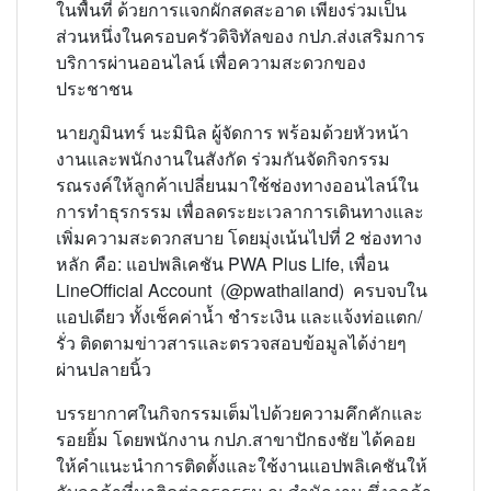
ในพื้นที่ ด้วยการแจกผักสดสะอาด เพียงร่วมเป็น
ส่วนหนึ่งในครอบครัวดิจิทัลของ กปภ.​ส่งเสริมการ
บริการผ่านออนไลน์ เพื่อความสะดวกของ
ประชาชน
​นายภูมินทร์ นะมินิล ผู้จัดการ พร้อมด้วยหัวหน้า
งานและพนักงานในสังกัด ร่วมกันจัดกิจกรรม
รณรงค์ให้ลูกค้าเปลี่ยนมาใช้ช่องทางออนไลน์ใน
การทำธุรกรรม เพื่อลดระยะเวลาการเดินทางและ
เพิ่มความสะดวกสบาย โดยมุ่งเน้นไปที่ 2 ช่องทาง
หลัก คือ: ​แอปพลิเคชัน PWA Plus Life, เพื่อน
LineOfficial Account (@pwathailand) ครบจบใน
แอปเดียว ทั้งเช็คค่าน้ำ ชำระเงิน และแจ้งท่อแตก/
รั่ว​ ติดตามข่าวสารและตรวจสอบข้อมูลได้ง่ายๆ
ผ่านปลายนิ้ว
​​บรรยากาศในกิจกรรมเต็มไปด้วยความคึกคักและ
รอยยิ้ม โดยพนักงาน กปภ.สาขาปักธงชัย ได้คอย
ให้คำแนะนำการติดตั้งและใช้งานแอปพลิเคชันให้