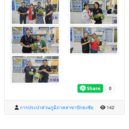
จำนวนผู้อ่
การประปาส่วนภูมิภาคสาขาปักธงชัย
142