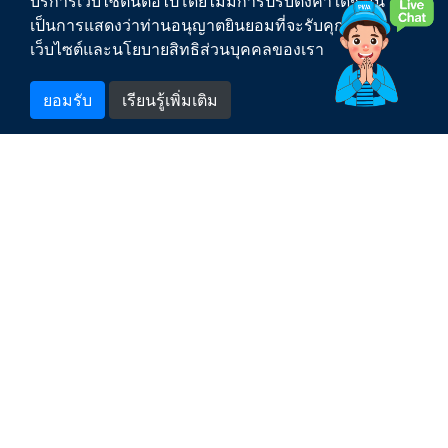
บริการเว็บไซต์นี้ต่อไปโดยไม่มีการปรับตั้งค่าใดๆ นั่น
เป็นการแสดงว่าท่านอนุญาตยินยอมที่จะรับคุกกี้บน
ติดต่อเรา
เว็บไซต์และนโยบายสิทธิส่วนบุคคลของเรา
สำหรับพนักงาน
ยอมรับ
เรียนรู้เพิ่มเติม
1662
สายด่วน กปภ.
PWA Counter
สงวนลิขสิทธิ์ พ.ศ. 2563 การประปาส่วนภูมิภาค |
เงื่อนไขการให้บริการเว็บไซต์
|
นโยบายการคุ้มครองข้อมูลส่วนบุคคล
|
แผนผังเว็บไซต์
การประปาส่วนภูมิภาค สำนักงานใหญ่ เลขที่ 72 ซอยแจ้งวัฒนะ 1 ถนนแจ้งวัฒนะ
แขวงตลาดบางเขน เขตหลักสี่ กรุงเทพฯ 10210
จำนวนผู้เข้าชมเว็บไซต์