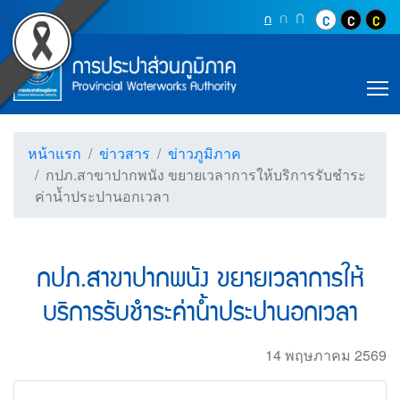
Accessibility
กปภ.สาขาปากพนัง ขยายเว
Top Menu
ข้ามไปยังเนื้อหา (Skip to content)
ปุ่มเพิ่มขนาดตัว
ก
ปุ่มเพิ่มขนาดตัวอักษรอ
ก
ปุ่มปรับตัวอักษรให้เป็นขนา
ก
ปุ่มปรับสีตัวอั
ปุ่มปรับสี
ปุ่ม
ข้ามไปยังเมนู (Skip to menu)
Main Menu
ตราสัญลักษณ์ และค่านิยม การประปาส่วน
หน้าค้นหาข้อมูลในเว็บไซต์ (Search)
หน้าแผนผังเว็บไซต์ (Sitemap)
T
ตัวช่วยเหลือการเข้าถึงเว็บไซต์
หน้าหลักหรือโฮมเพจ
หน้าโทรศัพท์,โทรสาร,อีเมล์
หน้าแรก
ข่าวสาร
ข่าวภูมิภาค
หน้าคำถามยอดฮิต
กปภ.สาขาปากพนัง ขยายเวลาการให้บริการรับชำระ
ค่าน้ำประปานอกเวลา
กปภ.สาขาปากพนัง ขยายเวลาการให้
บริการรับชำระค่าน้ำประปานอกเวลา
14 พฤษภาคม 2569