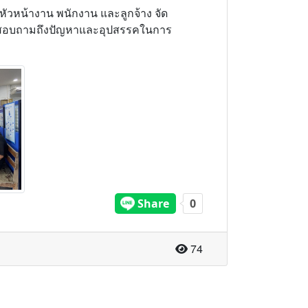
ัวหน้างาน พนักงาน และลูกจ้าง จัด
ึง สอบถามถึงปัญหาและอุปสรรคในการ
จำนวนผู้อ่าน
74