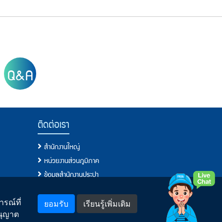
Q&A
ติดต่อเรา
สำนักงานใหญ่
หน่วยงานส่วนภูมิภาค
ข้อมูลสำนักงานประปา
โทรศัพท์, โทรสาร, อีเมล์
แจ้งเรื่องร้องเรียน/แสดงความคิดเห็น
รณ์ที่
ยอมรับ
เรียนรู้เพิ่มเติม
อนุญาต
พบเห็นการทุจริตหรือประพฤติมิชอบแจ้งที่นี่