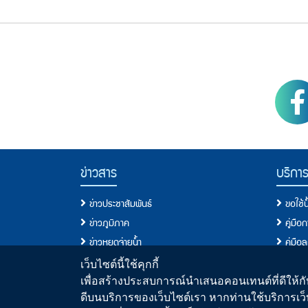
Footer Menu
PWA social
PWA Footer Link
ข่าวสาร
บริกา
ข่าวประชาสัมพันธ์
ขอใช้
ข่าวภูมิภาค
คู่มือ
ข่าวหยุดจ่ายน้ำ
คู่มือ
ข่าวสมัครงาน
ประเภท
เว็บไซต์นี้ใช้คุกกี้
ข่าวประกวดราคา/จัดซื้อจัดจ้าง
เงื่อนไ
เพื่อสร้างประสบการณ์นำเสนอคอนเทนต์ที่ดีให้กับ
ดีบนบริการของเว็บไซต์เรา หากท่านใช้บริการเว็
วารสารน้ำ
ขอติดต