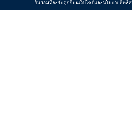
ยินยอมที่จะรับคุกกี้บนเว็บไซต์และนโยบายสิทธ
สื่อประชาสัมพันธ์
คู่มื
คู่มื
ระบบประ
มาตรฐ
ขั้นต
พื้นที่
อัตราค
ตรวจส
โปรแกร
อัตรา
และท่อน้ำ
แผนที
วิทยาศา
แผนที
สงวนลิขสิทธิ์ พ.ศ. 2563 การประปาส่วนภูมิภาค |
เงื่อนไขการ