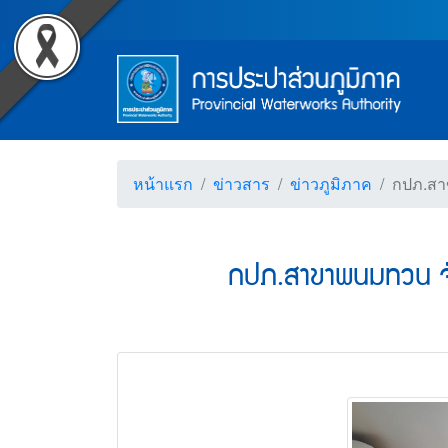
Accessibility
กปภ.สาขาพนมทวน จัดกิจกร
Top Menu
ข้ามไปยังเนื้อหา (Skip to content)
ข้ามไปยังเมนู (Skip to menu)
Main Menu
ตราสัญลักษณ์ และค่านิยม การป
หน้าค้นหาข้อมูลในเว็บไซต์ (Search)
หน้าแผนผังเว็บไซต์ (Sitemap)
ตัวช่วยเหลือการเข้าถึงเว็บไซต์
หน้าหลักหรือโฮมเพจ
หน้าโทรศัพท์,โทรสาร,อีเมล์
หน้าคำถามยอดฮิต
หน้าแรก
ข่าวสาร
ข่าวภูมิภาค
กปภ.สาข
กปภ.สาขาพนมทวน จัด