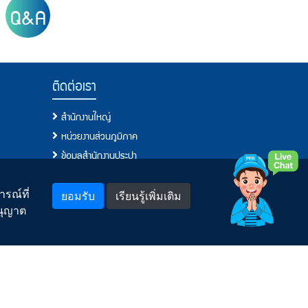
Q&A
ติดต่อเรา
สำนักงานใหญ่
หน่วยงานส่วนภูมิภาค
ข้อมูลสำนักงานประปา
โทรศัพท์, โทรสาร, อีเมล์
แจ้งเรื่องร้องเรียน/แสดงความคิดเห็น
รณ์ที่
ยอมรับ
เรียนรู้เพิ่มเติม
อนุญาต
พบเห็นการทุจริตหรือประพฤติมิชอบแจ้งที่นี่
กระบวนการจัดการข้อร้องเรียนของ กปภ.
ช่องทางอิเล็กทรอนิกส์สำหรับติดต่อ กปภ.
คำถามยอดฮิต
สำหรับพนักงาน