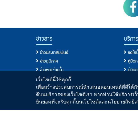
PWA Footer Link
ข่าวสาร
บริกา
ข่าวประชาสัมพันธ์
ขอใช้
ข่าวภูมิภาค
คู่มือ
ข่าวหยุดจ่ายน้ำ
คู่มือ
ข่าวสมัครงาน
ประเภท
เว็บไซต์นี้ใช้คุกกี้
ข่าวประกวดราคา/จัดซื้อจัดจ้าง
เงื่อนไ
เพื่อสร้างประสบการณ์นำเสนอคอนเทนต์ที่ดีให้กับ
ดีบนบริการของเว็บไซต์เรา หากท่านใช้บริการเว็
วารสารน้ำ
ขอติดต
ยินยอมที่จะรับคุกกี้บนเว็บไซต์และนโยบายสิทธ
สื่อประชาสัมพันธ์
คู่มื
คู่มื
ระบบประ
มาตรฐ