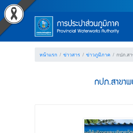
Accessibility
กปภ.สาขาพนมทวน จัดกิจกร
Top Menu
ข้ามไปยังเนื้อหา (Skip to content)
ข้ามไปยังเมนู (Skip to menu)
Main Menu
ตราสัญลักษณ์ และค่านิยม การป
หน้าค้นหาข้อมูลในเว็บไซต์ (Search)
หน้าแผนผังเว็บไซต์ (Sitemap)
ตัวช่วยเหลือการเข้าถึงเว็บไซต์
หน้าหลักหรือโฮมเพจ
หน้าโทรศัพท์,โทรสาร,อีเมล์
หน้าคำถามยอดฮิต
หน้าแรก
ข่าวสาร
ข่าวภูมิภาค
กปภ.สาข
กปภ.สาขาพน