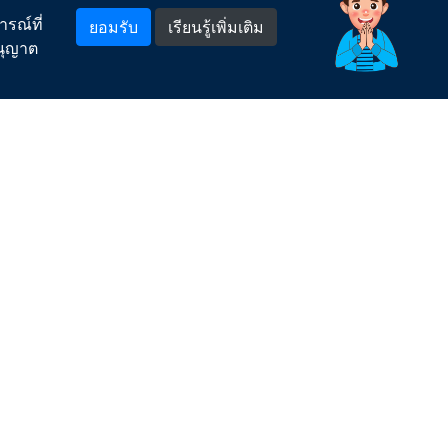
แจ้งเรื่องร้องเรียน/แสดงความคิดเห็น
รณ์ที่
ยอมรับ
เรียนรู้เพิ่มเติม
อนุญาต
พบเห็นการทุจริตหรือประพฤติมิชอบแจ้งที่นี่
กระบวนการจัดการข้อร้องเรียนของ กปภ.
ช่องทางอิเล็กทรอนิกส์สำหรับติดต่อ กปภ.
คำถามยอดฮิต
สำหรับพนักงาน
Model
LOGIN เข้าระบบ
ลืมรหัสผ่าน
ดูแล
สมัครสมาชิก (พนักงาน)
สมัครสมาชิก (ลูกจ้าง)
PWA Mail
.
1662
สายด่วน กปภ.