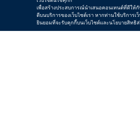
ข่าวประกวดราคา/จัดซื้อจัดจ้าง
เงื่อนไ
เพื่อสร้างประสบการณ์นำเสนอคอนเทนต์ที่ดีให้กับ
ดีบนบริการของเว็บไซต์เรา หากท่านใช้บริการเว็
วารสารน้ำ
ขอติดต
ยินยอมที่จะรับคุกกี้บนเว็บไซต์และนโยบายสิทธ
สื่อประชาสัมพันธ์
คู่มื
คู่มื
ระบบประ
มาตรฐ
ขั้นต
พื้นที่
อัตราค
ตรวจส
โปรแกร
อัตรา
และท่อน้ำ
แผนที
วิทยาศา
แผนที