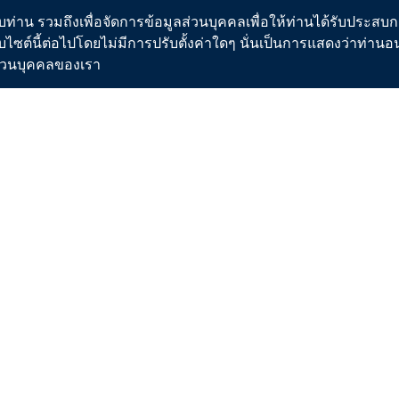
ขการใช้น้ำ
คณะกรรมการ
ท่าน รวมถึงเพื่อจัดการข้อมูลส่วนบุคคลเพื่อให้ท่านได้รับประสบกา
บไซต์นี้ต่อไปโดยไม่มีการปรับตั้งค่าใดๆ นั่นเป็นการแสดงว่าท่าน
ั้งประปาใหม่
คณะผู้บริหาร
ิส่วนบุคคลของเรา
อการปฏิบัติ/มาตรฐานการปฏิบัติงาน
คณะกรรมการจริยธรรม
อบริการประชาชน/ขั้นตอนการให้บริการ
รายงานประจำปี
ปา
แผนปฏิบัติการของกปภ.
านน้ำประปาของ กปภ.
ข้อมูลข่าวสารการดำเนินงาน
อนการผลิตน้ำประปา
ประกาศเจตจำนงการบริหารงาน/Role 
น้ำประปาดื่มได้
นโยบายและยุทธศาสตร์องค์กร
่าน้ำ
เอกชนร่วมลงทุน
อบค่าน้ำ
รายงานการประชุมกับหน่วยงานที่กำกับ
มคิดค่าน้ำ
(กระทรวงมหาดไทย)
ค่าบริการทดสอบน้ำ สารเคมี สารกรอง
การกำกับดูแลกิจการที่ดี
ศูนย์ป้องกันและต่อต้านการทุจริต กปภ
่แสดงตำแหน่งอาคารปฏิบัติการ
การบูรณาการ GRC
สตร์
่แสดงข้อมูลคุณภาพน้ำประปา