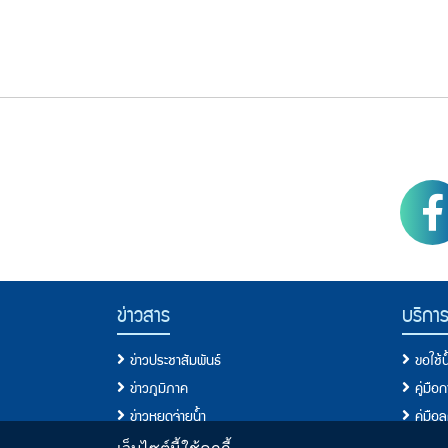
Footer Menu
PWA social
PWA Footer Link
ข่าวสาร
บริกา
ข่าวประชาสัมพันธ์
ขอใช้
ข่าวภูมิภาค
คู่มือ
ข่าวหยุดจ่ายน้ำ
คู่มือ
ข่าวสมัครงาน
ประเภท
เว็บไซต์นี้ใช้คุกกี้