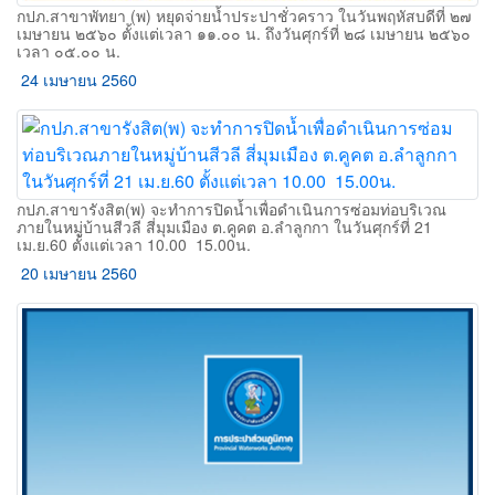
กปภ.สาขาพัทยา (พ) หยุดจ่ายน้ำประปาชั่วคราว ในวันพฤหัสบดีที่ ๒๗
เมษายน ๒๕๖๐ ตั้งแต่เวลา ๑๑.๐๐ น. ถึงวันศุกร์ที่ ๒๘ เมษายน ๒๕๖๐
เวลา ๐๕.๐๐ น.
24 เมษายน 2560
กปภ.สาขารังสิต(พ) จะทำการปิดน้ำเพื่อดำเนินการซ่อมท่อบริเวณ
ภายในหมู่บ้านสีวลี สี่มุมเมือง ต.คูคต อ.ลำลูกกา ในวันศุกร์ที่ 21
เม.ย.60 ตั้งแต่เวลา 10.00  15.00น.
20 เมษายน 2560