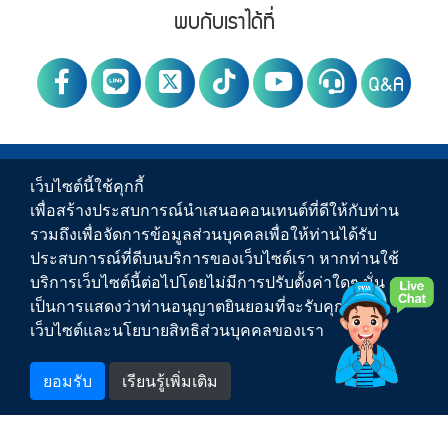
Footer Menu
PWA social
พบกับเราได้ที่
Q&A
PWA Footer Link
ข่าวสาร
เว็บไซต์นี้ใช้คุกกี้
เพื่อสร้างประสบการณ์นำเสนอคอนเทนต์ที่ดีให้กับท่าน
บริการของ กปภ.
รวมถึงเพื่อจัดการข้อมูลส่วนบุคคลเพื่อให้ท่านได้รับ
ประสบการณ์ที่ดีบนบริการของเว็บไซต์เรา หากท่านใช้
เกี่ยวกับ กปภ.
บริการเว็บไซต์นี้ต่อไปโดยไม่มีการปรับตั้งค่าใดๆ นั่น
เป็นการแสดงว่าท่านอนุญาตยินยอมที่จะรับคุกกี้บน
ติดต่อเรา
เว็บไซต์และนโยบายสิทธิส่วนบุคคลของเรา
สำหรับพนักงาน
ยอมรับ
เรียนรู้เพิ่มเติม