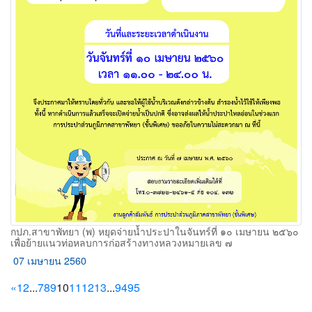
กปภ.สาขาพัทยา (พ) หยุดจ่ายน้ำประปาในจันทร์ที่ ๑๐ เมษายน ๒๕๖๐
เพื่อย้ายแนวท่อหลบการก่อสร้างทางหลวงหมายเลข ๗
07 เมษายน 2560
Previous
(current)
«
1
2
...
7
8
9
10
11
12
13
...
94
95