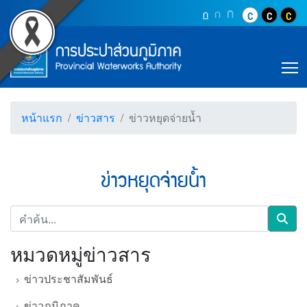
Accessibility
ข่าวหยุดจ่ายน้ำ (การประป
Top Menu
ข้ามไปยังเนื้อหา (Skip to content)
ปุ่มเพิ่มขนาดตัว
ก
ปุ่มเพิ่มขนาดตัวอักษรอ
ก
ปุ่มปรับตัวอักษรให้เป็นขนา
ก
ปุ่มปรับสีตัวอั
ปุ่มปรับสี
ปุ่ม
ข้ามไปยังเมนู (Skip to menu)
Main Menu
ตราสัญลักษณ์ และค่านิยม การประปาส่วน
หน้าค้นหาข้อมูลในเว็บไซต์ (Search)
หน้าแผนผังเว็บไซต์ (Sitemap)
T
ตัวช่วยเหลือการเข้าถึงเว็บไซต์
หน้าหลักหรือโฮมเพจ
หน้าโทรศัพท์,โทรสาร,อีเมล์
หน้าแรก
ข่าวสาร
ข่าวหยุดจ่ายน้ำ
หน้าคำถามยอดฮิต
ข่าวหยุดจ่ายน้ำ
คำค้น
Sear
หมวดหมู่ข่าวสาร
ข่าวประชาสัมพันธ์
ข่าวภูมิภาค