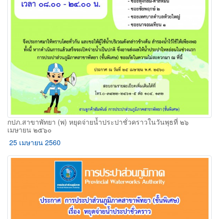
กปภ.สาขาพัทยา (พ) หยุดจ่ายน้ำประปาชั่วคราวในวันพุธที่ ๒๖
เมษายน ๒๕๖๐
25 เมษายน 2560