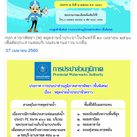
กปภ.สาขาพัทยา (พ) หยุดจ่ายน้ำประปาในจันทร์ที่ ๑๐ เมษายน ๒๕๖๐
เพื่อตัดประสานท่อบริเวณสะพานยาวนาเกลือ
07 เมษายน 2560