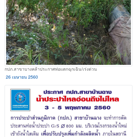
กปภ.สาขาบางคล้าประกาศท่อแตกฉุกเฉิน/เร่งด่วน
26 เมษายน 2560