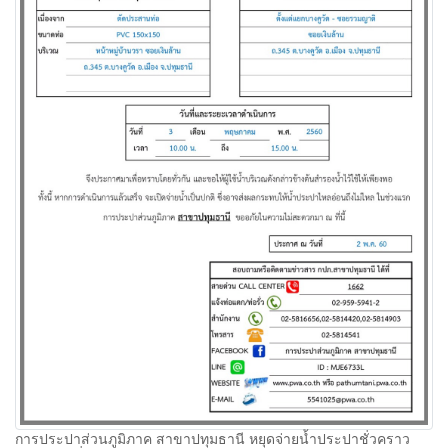
การประปาส่วนภูมิภาค สาขาปทุมธานี หยุดจ่ายน้ำประปาชั่วคราว