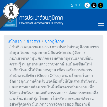
Accessibility
วันที่ 8 พฤษภาคม 2569 กา
Top Menu
ข้ามไปยังเนื้อหา (Skip to content)
ปุ่มเพิ่มขนาดตัว
ก
ปุ่มเพิ่มขนาดตัวอักษรอ
ก
ปุ่มปรับตัวอักษรให้เป็นขนา
ก
ปุ่มปรับสีตัวอั
ปุ่มปรับสี
ปุ่ม
ข้ามไปยังเมนู (Skip to menu)
Main Menu
ตราสัญลักษณ์ และค่านิยม การประปาส่วน
หน้าค้นหาข้อมูลในเว็บไซต์ (Search)
หน้าแผนผังเว็บไซต์ (Sitemap)
T
ตัวช่วยเหลือการเข้าถึงเว็บไซต์
หน้าหลักหรือโฮมเพจ
หน้าโทรศัพท์,โทรสาร,อีเมล์
หน้าแรก
ข่าวสาร
ข่าวภูมิภาค
หน้าคำถามยอดฮิต
วันที่ 8 พฤษภาคม 2569 การประปาส่วนภูมิภาคสาขา
ลำพูน โดยนายศุภกฤษณ์ จันทร์ศุภเสน ผู้จัดการ
กปภ.สาขาลำพูน จัดกิจกรรมศึกษาดูงานแลกเปลี่ยน
ความรู้ ณ อุทยานหลวงราชพฤกษ์ อ.เมืองเชียงใหม่
จ.เชียงใหม่ ที่ได้รับมาตรฐาน เพื่อรองรับการจัดการ
สำนักงานสีเขียว (Green Office) ตามนโยบายในการ
จัดการคุณภาพด้านสิ่งแวดล้อมทั้งที่เป็นส่วนสำนักงาน
และสภาพแวดล้อมภายในพื้นที่อาคารสำนักงาน เพื่อ
ให้การดำเนินงานและกิจกรรมต่างๆ ส่งผลกระทบต่อสิ่ง
แวดล้อมน้อยที่สุด โดยการใช้ทรัพยากรและพลังงาน
อย่างรู้คุณค่า มีแนวทางการจัดการของเสียอย่างมี