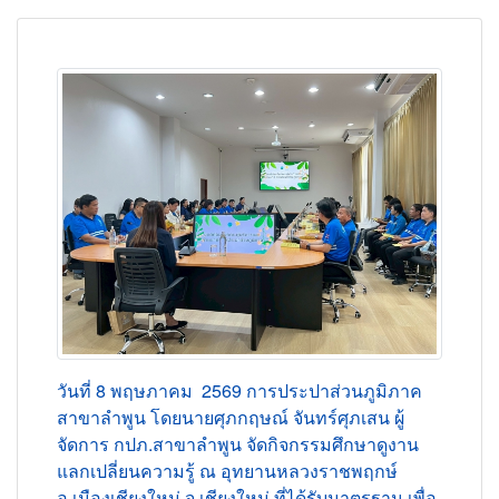
วันที่ 8 พฤษภาคม 2569 การประปาส่วนภูมิภาค
สาขาลำพูน โดยนายศุภกฤษณ์ จันทร์ศุภเสน ผู้
จัดการ กปภ.สาขาลำพูน จัดกิจกรรมศึกษาดูงาน
แลกเปลี่ยนความรู้ ณ อุทยานหลวงราชพฤกษ์
อ.เมืองเชียงใหม่ จ.เชียงใหม่ ที่ได้รับมาตรฐาน
เพื่อ