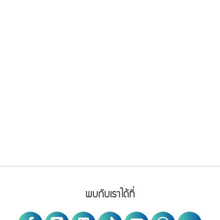
Footer Menu
PWA social
พบกับเราได้ที่