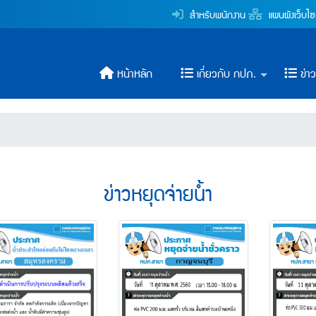
าส่วนภูมิภาค)
สำหรับพนักงาน
แผนผังเว็บไซ
ระปาส่วนภูมิภาค
หน้าหลัก
เกี่ยวกับ กปภ.
ข่า
ข่าวหยุดจ่ายน้ำ