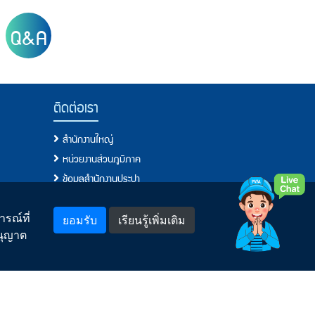
Q&A
ติดต่อเรา
สำนักงานใหญ่
หน่วยงานส่วนภูมิภาค
ข้อมูลสำนักงานประปา
โทรศัพท์, โทรสาร, อีเมล์
แจ้งเรื่องร้องเรียน/แสดงความคิดเห็น
รณ์ที่
ยอมรับ
เรียนรู้เพิ่มเติม
อนุญาต
พบเห็นการทุจริตหรือประพฤติมิชอบแจ้งที่นี่
กระบวนการจัดการข้อร้องเรียนของ กปภ.
ช่องทางอิเล็กทรอนิกส์สำหรับติดต่อ กปภ.
คำถามยอดฮิต