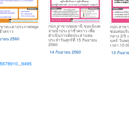
กปภ.สาขาปทุมธานี ขอแจ้งงด
าขาสะเดาประกาศหยุด
กปภ.สาขารั
จ่ายน้ำประปาชั่วคราว เพื่อ
ชั่วคราว
ซ่อมท่อบร
ดำเนินการตัดประสานท่อ
กลาง 2/5 แ
ยายน 2560
ประจำวันศุกร์ที่ 15 กันยายน
นทร์ วันพฤห
2560
เวลา 10.00
14 กันยายน 2560
13 กันยา
ious
(current)
5
6
7
8
9
10
...
94
95