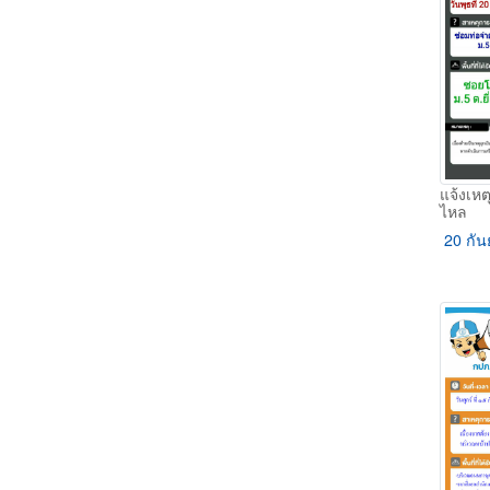
แจ้งเหต
ไหล
20 กัน