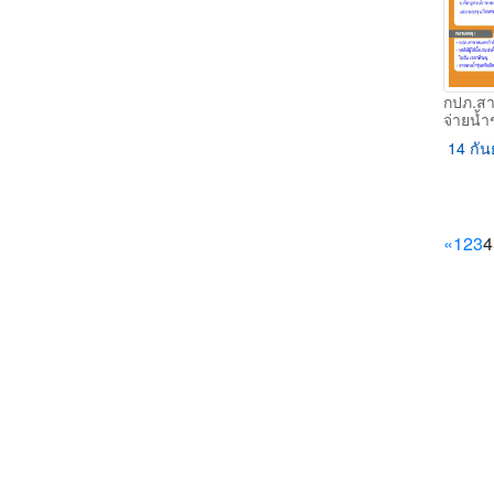
กปภ.ส
จ่ายน้ำ
14 กัน
Prev
«
1
2
3
4