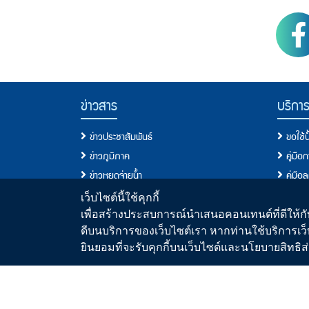
PWA Footer Link
ข่าวสาร
บริกา
ข่าวประชาสัมพันธ์
ขอใช้
ข่าวภูมิภาค
คู่มือ
ข่าวหยุดจ่ายน้ำ
คู่มือ
ข่าวสมัครงาน
ประเภท
เว็บไซต์นี้ใช้คุกกี้
ข่าวประกวดราคา/จัดซื้อจัดจ้าง
เงื่อนไ
เพื่อสร้างประสบการณ์นำเสนอคอนเทนต์ที่ดีให้กับ
ดีบนบริการของเว็บไซต์เรา หากท่านใช้บริการเว็
วารสารน้ำ
ขอติดต
ยินยอมที่จะรับคุกกี้บนเว็บไซต์และนโยบายสิทธ
สื่อประชาสัมพันธ์
คู่มื
คู่มื
ระบบประ