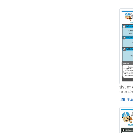
ประกาศ
กปภ.ส
26 กัน