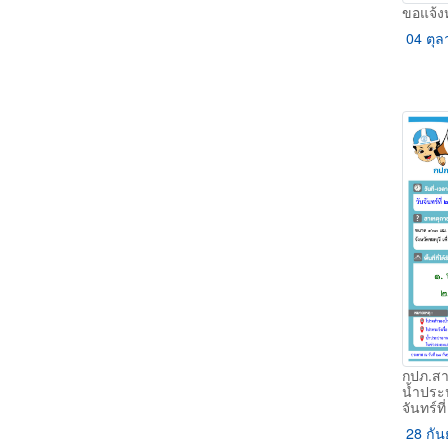
ขอแจ้งห
04 ตุล
กปภ.สา
น้ำประ
จันทร์ท
28 กัน