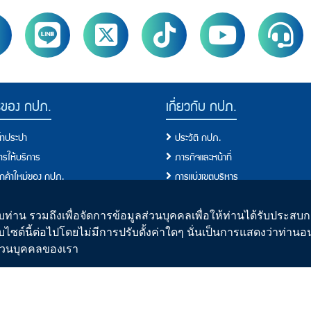
รของ กปภ.
เกี่ยวกับ กปภ.
น้ำประปา
ประวัติ กปภ.
การให้บริการ
ภารกิจและหน้าที่
ลูกค้าใหม่ของ กปภ.
การแบ่งเขตบริหาร
ผู้ใช้น้ำ
ผังโครงสร้างการบริหารงาน
ขการใช้น้ำ
คณะกรรมการ
ท่าน รวมถึงเพื่อจัดการข้อมูลส่วนบุคคลเพื่อให้ท่านได้รับประสบกา
บไซต์นี้ต่อไปโดยไม่มีการปรับตั้งค่าใดๆ นั่นเป็นการแสดงว่าท่าน
ั้งประปาใหม่
คณะผู้บริหาร
ิส่วนบุคคลของเรา
อการปฏิบัติ/มาตรฐานการปฏิบัติงาน
คณะกรรมการจริยธรรม
อบริการประชาชน/ขั้นตอนการให้บริการ
รายงานประจำปี
ปา
แผนปฏิบัติการของกปภ.