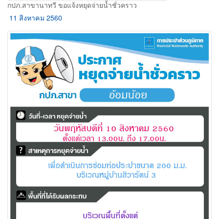
กปภ.สาขานาทวี ขอแจ้งหยุดจ่ายน้ำชั่วคราว
11 สิงหาคม 2560