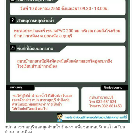
กปภ.สาขากุยบุรีขอหยุดจ่ายน้ำชั่วคราวเพื่อซ่อมท่อบริเวณโรงเรียน
บ้านปากเหมือง