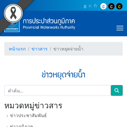
Accessibility
ข่าวหยุดจ่ายน้ำ (การประป
Top Menu
ข้ามไปยังเนื้อหา (Skip to content)
ปุ่มเพิ่มขนาดตัว
ก
ปุ่มเพิ่มขนาดตัวอักษรอ
ก
ปุ่มปรับตัวอักษรให้เป็นขนา
ก
ปุ่มปรับสีตัวอั
ปุ่มปรับสี
ปุ่ม
ข้ามไปยังเมนู (Skip to menu)
Main Menu
ตราสัญลักษณ์ และค่านิยม การประปาส่วน
หน้าค้นหาข้อมูลในเว็บไซต์ (Search)
หน้าแผนผังเว็บไซต์ (Sitemap)
T
ตัวช่วยเหลือการเข้าถึงเว็บไซต์
หน้าหลักหรือโฮมเพจ
หน้าโทรศัพท์,โทรสาร,อีเมล์
หน้าแรก
ข่าวสาร
ข่าวหยุดจ่ายน้ำ
หน้าคำถามยอดฮิต
ข่าวหยุดจ่ายน้ำ
คำค้น
Sear
หมวดหมู่ข่าวสาร
ข่าวประชาสัมพันธ์
ข่าวภูมิภาค