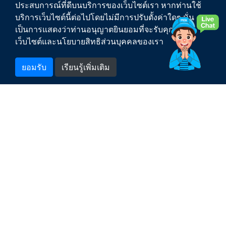
ประสบการณ์ที่ดีบนบริการของเว็บไซต์เรา หากท่านใช้
เกี่ยวกับ กปภ.
บริการเว็บไซต์นี้ต่อไปโดยไม่มีการปรับตั้งค่าใดๆ นั่น
เป็นการแสดงว่าท่านอนุญาตยินยอมที่จะรับคุกกี้บน
ติดต่อเรา
เว็บไซต์และนโยบายสิทธิส่วนบุคคลของเรา
สำหรับพนักงาน
ยอมรับ
เรียนรู้เพิ่มเติม
1662
สายด่วน กปภ.
PWA Counter
สงวนลิขสิทธิ์ พ.ศ. 2563 การประปาส่วนภูมิภาค |
เงื่อนไขการให้บริการเว็บไซต์
|
นโยบายการคุ้มครองข้อมูลส่วนบุคคล
|
แผนผังเว็บไซต์
การประปาส่วนภูมิภาค สำนักงานใหญ่ เลขที่ 72 ซอยแจ้งวัฒนะ 1 ถนนแจ้งวัฒนะ
แขวงตลาดบางเขน เขตหลักสี่ กรุงเทพฯ 10210
จำนวนผู้เข้าชมเว็บไซต์