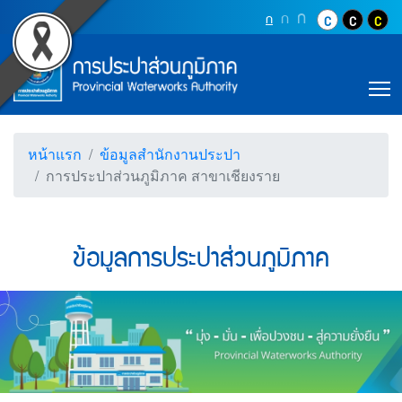
Accessibility
ข้อมูลการประปาส่วนภูมิภ
Top Menu
ข้ามไปยังเนื้อหา (Skip to content)
ปุ่มเพิ่มขนาดตัว
ก
ปุ่มเพิ่มขนาดตัวอักษรอ
ก
ปุ่มปรับตัวอักษรให้เป็นขนา
ก
ปุ่มปรับสีตัวอั
ปุ่มปรับสี
ปุ่ม
ข้ามไปยังเมนู (Skip to menu)
Main Menu
ตราสัญลักษณ์ และค่านิยม การประปาส่วน
หน้าค้นหาข้อมูลในเว็บไซต์ (Search)
หน้าแผนผังเว็บไซต์ (Sitemap)
T
ตัวช่วยเหลือการเข้าถึงเว็บไซต์
หน้าหลักหรือโฮมเพจ
หน้าโทรศัพท์,โทรสาร,อีเมล์
หน้าแรก
ข้อมูลสำนักงานประปา
หน้าคำถามยอดฮิต
การประปาส่วนภูมิภาค สาขาเชียงราย
ข้อมูลการประปาส่วนภูมิภาค