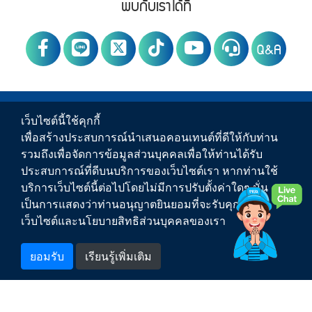
PWA social
พบกับเราได้ที่
Q&A
PWA Footer Link
ข่าวสาร
เว็บไซต์นี้ใช้คุกกี้
เพื่อสร้างประสบการณ์นำเสนอคอนเทนต์ที่ดีให้กับท่าน
บริการของ กปภ.
รวมถึงเพื่อจัดการข้อมูลส่วนบุคคลเพื่อให้ท่านได้รับ
ประสบการณ์ที่ดีบนบริการของเว็บไซต์เรา หากท่านใช้
เกี่ยวกับ กปภ.
บริการเว็บไซต์นี้ต่อไปโดยไม่มีการปรับตั้งค่าใดๆ นั่น
เป็นการแสดงว่าท่านอนุญาตยินยอมที่จะรับคุกกี้บน
ติดต่อเรา
เว็บไซต์และนโยบายสิทธิส่วนบุคคลของเรา
สำหรับพนักงาน
ยอมรับ
เรียนรู้เพิ่มเติม
1662
สายด่วน กปภ.