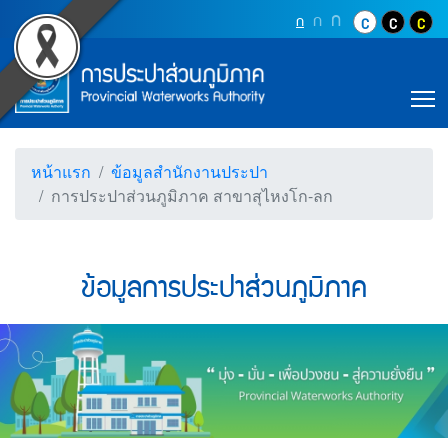
Accessibility
ข้อมูลการประปาส่วนภูมิภ
Top Menu
ข้ามไปยังเนื้อหา (Skip to content)
ปุ่มเพิ่มขนาดตัว
ก
ปุ่มเพิ่มขนาดตัวอักษรอ
ก
ปุ่มปรับตัวอักษรให้เป็นขนา
ก
ปุ่มปรับสีตัวอั
ปุ่มปรับสี
ปุ่ม
ข้ามไปยังเมนู (Skip to menu)
Main Menu
ตราสัญลักษณ์ และค่านิยม การประปาส่วน
หน้าค้นหาข้อมูลในเว็บไซต์ (Search)
หน้าแผนผังเว็บไซต์ (Sitemap)
T
ตัวช่วยเหลือการเข้าถึงเว็บไซต์
หน้าหลักหรือโฮมเพจ
หน้าโทรศัพท์,โทรสาร,อีเมล์
หน้าแรก
ข้อมูลสำนักงานประปา
หน้าคำถามยอดฮิต
การประปาส่วนภูมิภาค สาขาสุไหงโก-ลก
ข้อมูลการประปาส่วนภูมิภาค